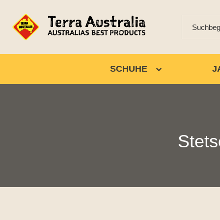
SCHUHE
J
Stet