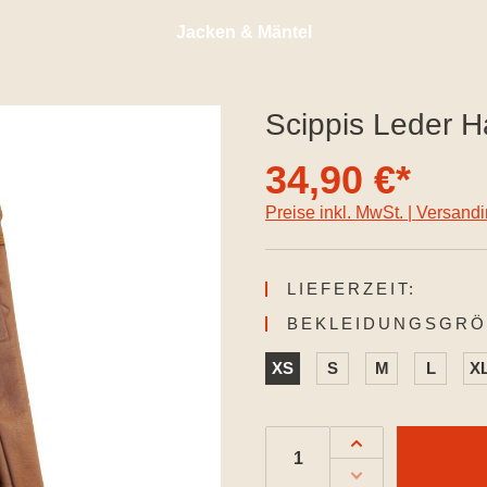
Jacken & Mäntel
Scippis Leder 
34,90 €*
Preise inkl. MwSt. | Versand
LIEFERZEIT:
BEKLEIDUNGSGRÖ
XS
S
M
L
X