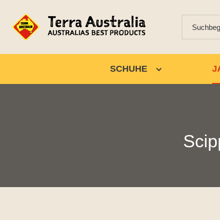
SCHUHE
J
Scip