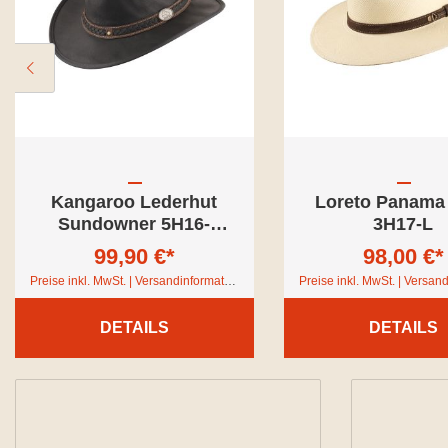
Kangaroo Lederhut
Loreto Panama 
Sundowner 5H16-
3H17-L
Braun-M
99,90 €*
98,00 €*
Preise inkl. MwSt. | Versandinformationen
DETAILS
DETAILS