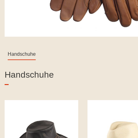
Handschuhe
Produktgalerie überspringen
Handschuhe