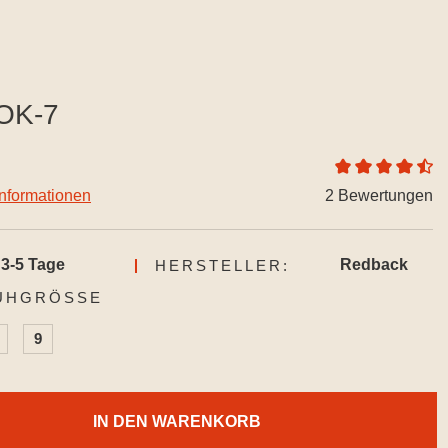
OK-7
Durchschnittlich
informationen
2 Bewertungen
3-5 Tage
Redback
HERSTELLER:
AUSWÄHLEN
UHGRÖSSE
9
IN DEN WARENKORB