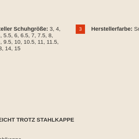
teller Schuhgröße:
3
, 4
,
Herstellerfarbe:
S
3
5
, 5.5
, 6
, 6.5
, 7
, 7.5
, 8
,
9
, 9.5
, 10
, 10.5
, 11
, 11.5
,
3
, 14
, 15
LEICHT TROTZ STAHLKAPPE
rnen