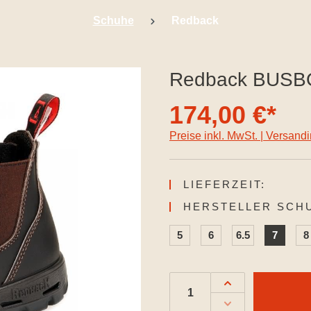
Schuhe
Redback
Redback BUSB
174,00 €*
Preise inkl. MwSt. | Versand
LIEFERZEIT:
HERSTELLER SCH
5
6
6.5
7
8