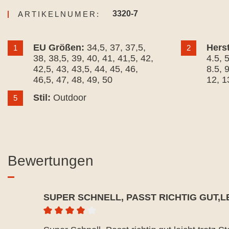
3320-7
ARTIKELNUMER:
EU Größen:
34,5
, 37
, 37,5
,
Hers
1
2
38
, 38,5
, 39
, 40
, 41
, 41,5
, 42
,
4.5
, 
42,5
, 43
, 43,5
, 44
, 45
, 46
,
8.5
, 
46,5
, 47
, 48
, 49
, 50
12
, 1
Stil:
Outdoor
5
Bewertungen
SUPER SCHNELL, PASST RICHTIG GUT,
Durchschnittliche Bewertung von 4 von 5 Ste