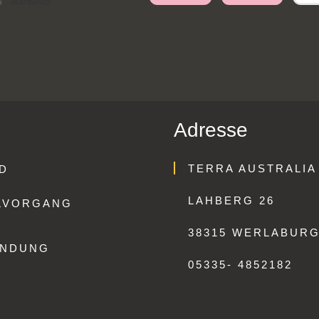
Adresse
TERRA AUSTRALIA
D
LAHBERG 26
LVORGANG
38315 WERLABUR
ENDUNG
05335- 4852182