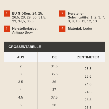
EU Größen:
24
, 25
,
Hersteller
1
2
26,5
, 28
, 29
, 30
, 31,5
,
Schuhgröße:
1
, 2
, 3
, 7
,
33
, 34,5
, 35,5
8
, 9
, 10
, 11
, 12
, 13
Herstellerfarbe:
Material:
Leder
3
4
Antique Brown
GRÖSSENTABELLE
AUS
DE
ZENTIMETER
2
34.5
23.3
3
35.5
23.6
3.5
36
24.6
4
37
24.6
4.5
37.5
25.5
5
38
25.5