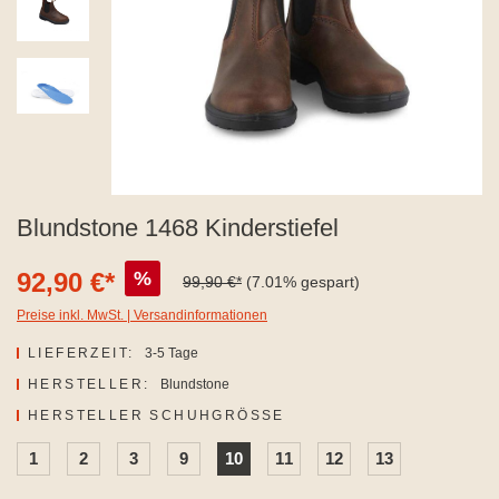
Blundstone 1468 Kinderstiefel
92,90 €*
%
99,90 €*
(7.01% gespart)
Preise inkl. MwSt. | Versandinformationen
LIEFERZEIT:
3-5 Tage
HERSTELLER:
Blundstone
AUSWÄHLEN
HERSTELLER SCHUHGRÖSSE
1
2
3
9
10
11
12
13