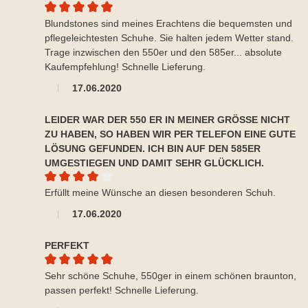
Durchschnittliche Bewertung von 5 von 5 Sternen
Blundstones sind meines Erachtens die bequemsten und
pflegeleichtesten Schuhe. Sie halten jedem Wetter stand.
Trage inzwischen den 550er und den 585er... absolute
Kaufempfehlung! Schnelle Lieferung.
17.06.2020
LEIDER WAR DER 550 ER IN MEINER GRÖSSE NICHT Z
U HABEN, SO HABEN WIR PER TELEFON EINE GUTE L
ÖSUNG GEFUNDEN. ICH BIN AUF DEN 585ER U
MGESTIEGEN UND DAMIT SEHR GLÜCKLICH.
Durchschnittliche Bewertung von 4 von 5 Sternen
Erfüllt meine Wünsche an diesen besonderen Schuh.
17.06.2020
PERFEKT
Durchschnittliche Bewertung von 5 von 5 Sternen
Sehr schöne Schuhe, 550ger in einem schönen braunton,
passen perfekt! Schnelle Lieferung.