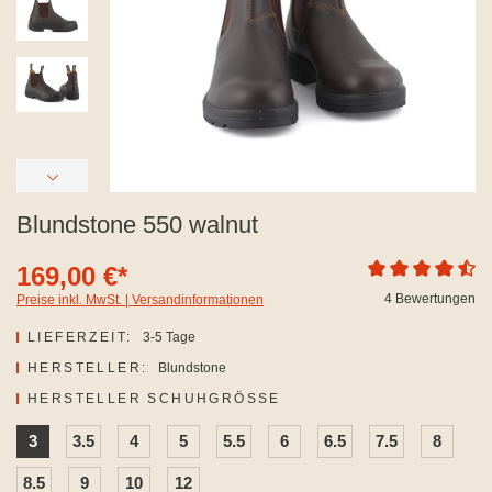
Blundstone 550 walnut
169,00 €*
Durchschnittliche
4 Bewertungen
Preise inkl. MwSt. | Versandinformationen
LIEFERZEIT:
3-5 Tage
HERSTELLER:
Blundstone
AUSWÄHLEN
HERSTELLER SCHUHGRÖSSE
3
3.5
4
5
5.5
6
6.5
7.5
8
8.5
9
10
12