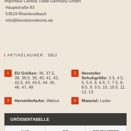
Importeur Central Trade Germany GmbH
Hauptstraße 83
53619 Rheinbreitbach
info@blundstoneboots.de
ARTIKELNUMER:
550.2
EU Größen:
36
, 37,5
,
Hersteller
1
2
38
, 38,5
, 39
, 40
, 41
, 42
,
Schuhgröße:
3.5
, 4.5
,
42,5
, 43
, 43,5
, 44
, 45
,
5
, 5.5
, 6
, 6.5
, 7
, 7.5
, 8
,
46
, 47
, 48
8.5
, 9
, 9.5
, 10
, 10.5
, 11
,
12
, 13
Herstellerfarbe:
Walnut
Material:
Leder
3
4
GRÖSSENTABELLE