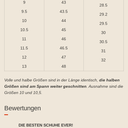
9
43
28.5
9.5
43.5
29.2
10
44
29.5
10.5
45
30
11
46
30.5
11.5
46.5
31
12
47
32
13
48
Volle und halbe Größen sind in der Länge identisch,
die halben
Größen sind am Spann weiter geschnitten
. Ausnahme sind die
Größen 10 und 10,5.
Bewertungen
DIE BESTEN SCHUHE EVER!