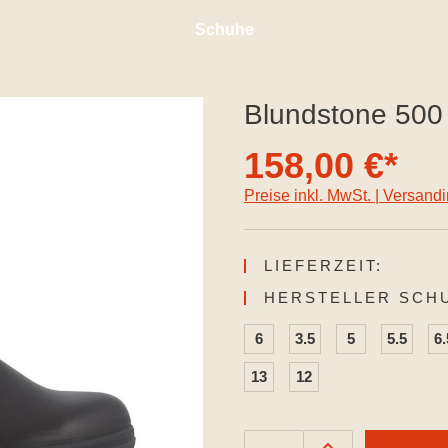
Schuhe
Blundstone 500
158,00 €*
Preise inkl. MwSt. | Versand
LIEFERZEIT:
HERSTELLER SCH
6
3.5
5
5.5
6.
13
12