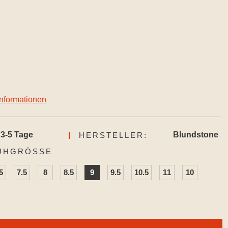
informationen
3-5 Tage
Blundstone
HERSTELLER:
AUSWÄHLEN
UHGRÖSSE
5
7.5
8
8.5
9
9.5
10.5
11
10