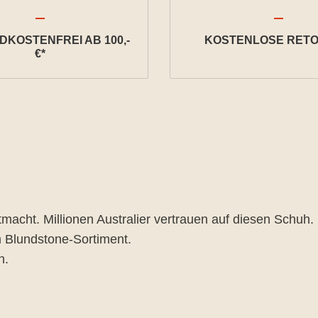
KOSTENFREI AB 100,-
KOSTENLOSE RETO
€*
s mitmacht. Millionen Australier vertrauen auf diesen Sch
m Blundstone-Sortiment.
n.