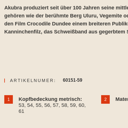
Akubra produziert seit über 100 Jahren seine mitt
gehören wie der berühmte Berg Uluru, Vegemite o
den Film Crocodile Dundee einem breiteren Publik
Kanninchenfilz, das Schweißband aus gegerbtem 
60151-59
ARTIKELNUMER:
Kopfbedeckung metrisch:
Mater
1
2
53
, 54
, 55
, 56
, 57
, 58
, 59
, 60
,
61