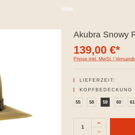
Hüte
Akubra Snowy R
139,00 €*
Preise inkl. MwSt. | Versand
LIEFERZEIT:
KOPFBEDECKUNG 
55
58
59
60
61