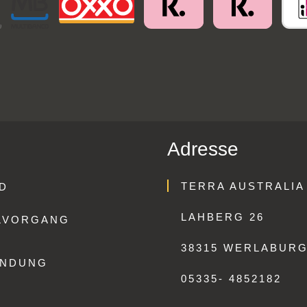
Adresse
TERRA AUSTRALIA
D
LAHBERG 26
LVORGANG
38315 WERLABUR
ENDUNG
05335- 4852182