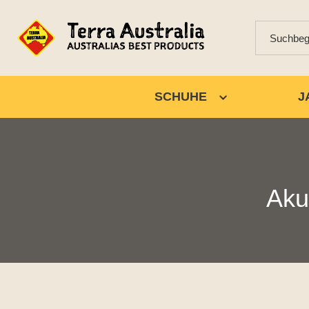
SCHUHE
J
Aku