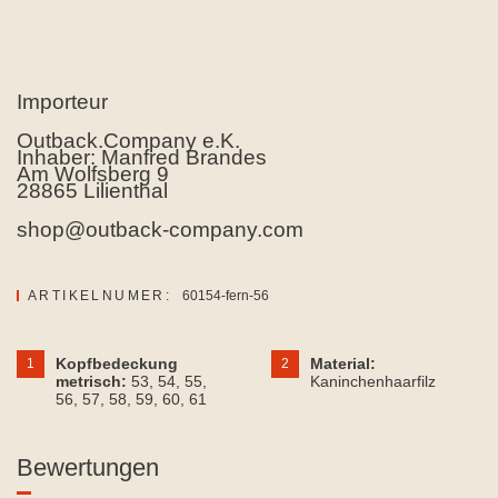
Importeur
Outback.Company e.K.
Inhaber: Manfred Brandes
Am Wolfsberg 9
28865 Lilienthal
shop@outback-company.com
ARTIKELNUMER:
60154-fern-56
Kopfbedeckung
Material:
1
2
metrisch:
53
, 54
, 55
,
Kaninchenhaarfilz
56
, 57
, 58
, 59
, 60
, 61
Bewertungen