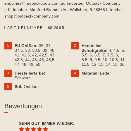
enquiries@redbackboots.com.au Importeur Outback.Company
e.K. Inhaber: Manfred Brandes Am Wolfsberg 9 28865 Lilienthal
shop@outback-company.com
ARTIKELNUMER:
60129.8.5
EU Größen:
35
, 37
,
Hersteller
1
2
37,5
, 38
, 38,5
, 39
, 40
,
Schuhgröße:
4
, 4.5
, 5
,
41
, 41,5
, 42
, 42,5
, 43
,
5.5
, 6
, 6.5
, 7
, 7.5
, 8
,
43,5
, 44
, 45
, 46
, 46,5
,
8.5
, 9
, 9.5
, 10
, 10.5
, 11
,
47
, 48
, 49
, 50
11.5
, 12
, 13
, 14
, 15
, 30
Herstellerfarbe:
Material:
Leder
3
4
Schwarz
Stil:
Outdoor
5
Bewertungen
SEHR GUT. IMMER WIEDER.