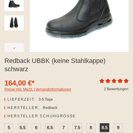
Redback UBBK (keine Stahlkappe)
schwarz
164,00 €*
Durchschnittliche
2 Bewertungen
Preise inkl. MwSt. | Versandinformationen
LIEFERZEIT:
3-5 Tage
HERSTELLER:
Redback
AUSWÄHLEN
HERSTELLER SCHUHGRÖSSE
5
5.5
6
6.5
7
7.5
8
8.5
9