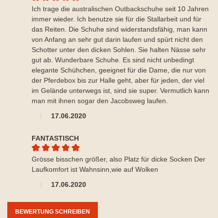
Durchschnittliche Bewertung von 5 von 5 Sternen
Ich trage die australischen Outbackschuhe seit 10 Jahren
immer wieder. Ich benutze sie für die Stallarbeit und für
das Reiten. Die Schuhe sind widerstandsfähig, man kann
von Anfang an sehr gut darin laufen und spürt nicht den
Schotter unter den dicken Sohlen. Sie halten Nässe sehr
gut ab. Wunderbare Schuhe. Es sind nicht unbedingt
elegante Schühchen, geeignet für die Dame, die nur von
der Pferdebox bis zur Halle geht, aber für jeden, der viel
im Gelände unterwegs ist, sind sie super. Vermutlich kann
man mit ihnen sogar den Jacobsweg laufen.
17.06.2020
FANTASTISCH
Durchschnittliche Bewertung von 5 von 5 Sternen
Grösse bisschen größer, also Platz für dicke Socken Der
Laufkomfort ist Wahnsinn,wie auf Wolken
17.06.2020
BEWERTUNG SCHREIBEN