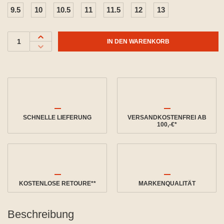
9.5
10
10.5
11
11.5
12
13
IN DEN WARENKORB
SCHNELLE LIEFERUNG
VERSANDKOSTENFREI AB
100,-€*
KOSTENLOSE RETOURE**
MARKENQUALITÄT
Beschreibung