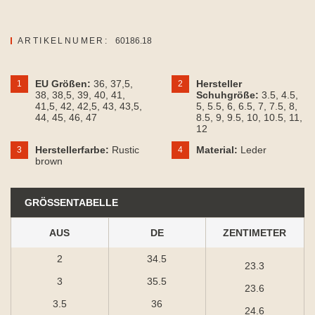
ARTIKELNUMER:
60186.18
EU Größen:
36
, 37,5
,
Hersteller
1
2
38
, 38,5
, 39
, 40
, 41
,
Schuhgröße:
3.5
, 4.5
,
41,5
, 42
, 42,5
, 43
, 43,5
,
5
, 5.5
, 6
, 6.5
, 7
, 7.5
, 8
,
44
, 45
, 46
, 47
8.5
, 9
, 9.5
, 10
, 10.5
, 11
,
12
Herstellerfarbe:
Rustic
Material:
Leder
3
4
brown
GRÖSSENTABELLE
AUS
DE
ZENTIMETER
2
34.5
23.3
3
35.5
23.6
3.5
36
24.6