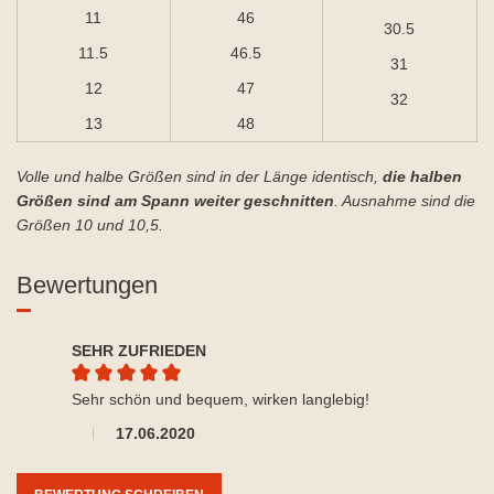
11
46
30.5
11.5
46.5
31
12
47
32
13
48
Volle und halbe Größen sind in der Länge identisch,
die halben
Größen sind am Spann weiter geschnitten
. Ausnahme sind die
Größen 10 und 10,5.
Bewertungen
SEHR ZUFRIEDEN
Durchschnittliche Bewertung von 5 von 5 Sternen
Sehr schön und bequem, wirken langlebig!
17.06.2020