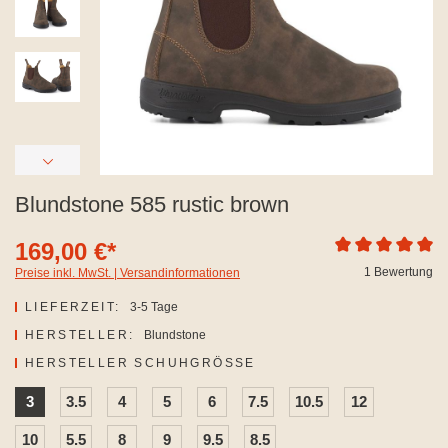
Blundstone 585 rustic brown
169,00 €*
Durchschnittliche
1 Bewertung
Preise inkl. MwSt. | Versandinformationen
LIEFERZEIT:
3-5 Tage
HERSTELLER:
Blundstone
AUSWÄHLEN
HERSTELLER SCHUHGRÖSSE
3
3.5
4
5
6
7.5
10.5
12
10
5.5
8
9
9.5
8.5