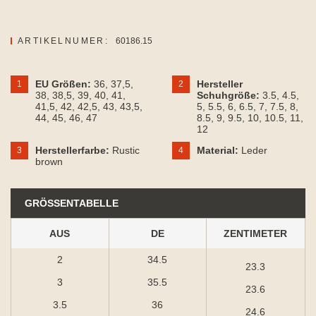
ARTIKELNUMER:
60186.15
EU Größen:
36
, 37,5
,
Hersteller
1
2
38
, 38,5
, 39
, 40
, 41
,
Schuhgröße:
3.5
, 4.5
,
41,5
, 42
, 42,5
, 43
, 43,5
,
5
, 5.5
, 6
, 6.5
, 7
, 7.5
, 8
,
44
, 45
, 46
, 47
8.5
, 9
, 9.5
, 10
, 10.5
, 11
,
12
Herstellerfarbe:
Rustic
Material:
Leder
3
4
brown
GRÖSSENTABELLE
AUS
DE
ZENTIMETER
2
34.5
23.3
3
35.5
23.6
3.5
36
24.6