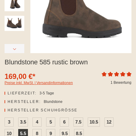
Blundstone 585 rustic brown
169,00 €*
Durchschnittliche
1 Bewertung
Preise inkl. MwSt. | Versandinformationen
LIEFERZEIT:
3-5 Tage
HERSTELLER:
Blundstone
AUSWÄHLEN
HERSTELLER SCHUHGRÖSSE
3
3.5
4
5
6
7.5
10.5
12
10
5.5
8
9
9.5
8.5