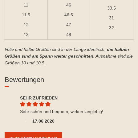
11
46
30.5
11.5
46.5
31
12
47
32
13
48
Volle und halbe Größen sind in der Länge identisch,
die halben
Größen sind am Spann weiter geschnitten
. Ausnahme sind die
Größen 10 und 10,5.
Bewertungen
SEHR ZUFRIEDEN
Durchschnittliche Bewertung von 5 von 5 Sternen
Sehr schön und bequem, wirken langlebig!
17.06.2020