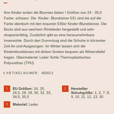
Ihre Kinder wrden die Blunnies lieben ! Größen von 24 - 35,5
Farbe: schwarz Die Kinder- Blundstone 531 sind bis auf die
Farbe identisch mit den braunen 530er Kinder-Blundstones. Die
Boots sind aus weichem Rindsleder hergestellt und sehr
strapazierfähig. Zusätzlich gibt es eine herausnehmbare
Innensohle. Durch den Gummizug sind die Schuhe in kürzester
Zeit An-und Ausgezogen. Im Winter lassen sich die
Kinderblundstones mit dicken Socken bequem als Winterstiefel
tragen. Obermaterial: Leder Sohle Thermoplastisches
Polyurethan (TPU)
ARTIKELNUMER:
60202.3
EU Größen:
24
, 25
,
Hersteller
1
2
26,5
, 28
, 29
, 30
, 32
, 33
,
Schuhgröße:
1
, 2
, 7
, 8
,
34,5
, 35,5
9
, 10
, 11
, 12
, 13
, 30
Material:
Leder
3