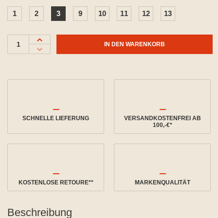
1
2
3
9
10
11
12
13
IN DEN WARENKORB
SCHNELLE LIEFERUNG
VERSANDKOSTENFREI AB
100,-€*
KOSTENLOSE RETOURE**
MARKENQUALITÄT
Beschreibung