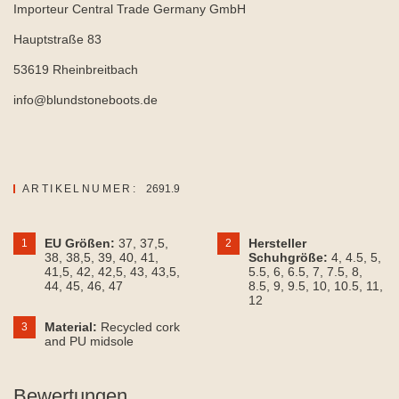
Importeur Central Trade Germany GmbH
Hauptstraße 83
53619 Rheinbreitbach
info@blundstoneboots.de
ARTIKELNUMER:
2691.9
EU Größen:
37
, 37,5
,
Hersteller
1
2
38
, 38,5
, 39
, 40
, 41
,
Schuhgröße:
4
, 4.5
, 5
,
41,5
, 42
, 42,5
, 43
, 43,5
,
5.5
, 6
, 6.5
, 7
, 7.5
, 8
,
44
, 45
, 46
, 47
8.5
, 9
, 9.5
, 10
, 10.5
, 11
,
12
Material:
Recycled cork
3
and PU midsole
Bewertungen