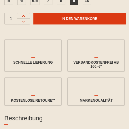
5
6
6.5
7
8
9
10
IN DEN WARENKORB
SCHNELLE LIEFERUNG
VERSANDKOSTENFREI AB
100,-€*
KOSTENLOSE RETOURE**
MARKENQUALITÄT
Beschreibung