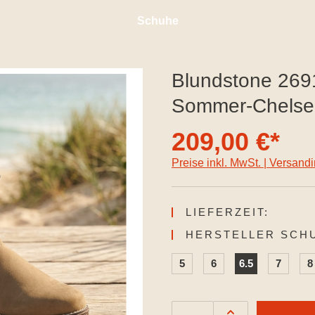
Schuhe
Blundstone 2691
Sommer-Chelse
209,00 €*
Preise inkl. MwSt. | Versand
LIEFERZEIT:
HERSTELLER SCH
5
6
6.5
7
8