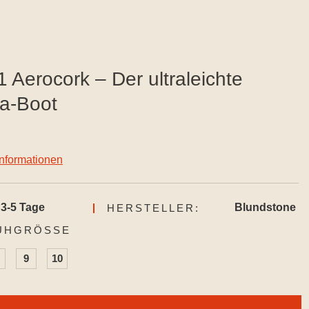
 Aerocork – Der ultraleichte
a-Boot
informationen
3-5 Tage
Blundstone
HERSTELLER:
AUSWÄHLEN
UHGRÖSSE
9
10