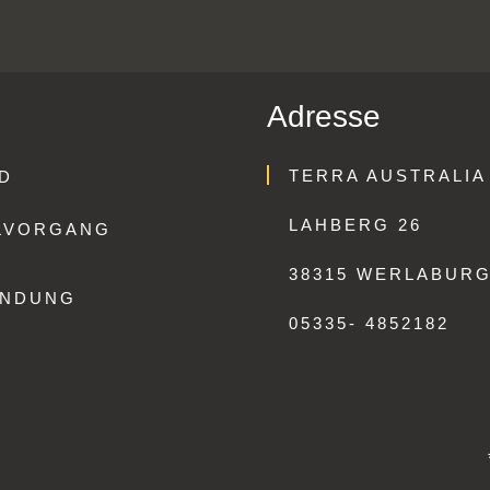
Adresse
TERRA AUSTRALIA
D
LAHBERG 26
LVORGANG
38315 WERLABUR
ENDUNG
05335- 4852182