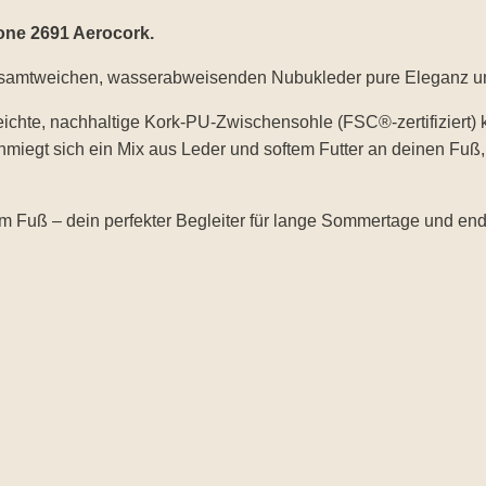
one 2691 Aerocork.
em samtweichen, wasserabweisenden Nubukleder pure Eleganz un
chte, nachhaltige Kork-PU-Zwischensohle (FSC®-zertifiziert) 
schmiegt sich ein Mix aus Leder und softem Futter an deinen Fu
 am Fuß – dein perfekter Begleiter für lange Sommertage und en