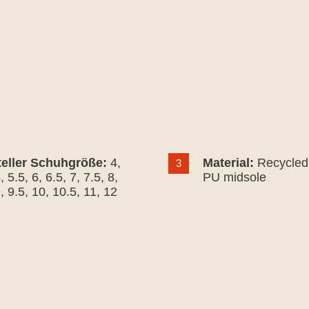
teller Schuhgröße:
4
,
Material:
Recycled
3
5
, 5.5
, 6
, 6.5
, 7
, 7.5
, 8
,
PU midsole
9
, 9.5
, 10
, 10.5
, 11
, 12